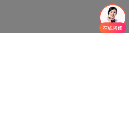
>>
>>
>>
赛凡首页
新闻
COMPANY NEWS 公司动态
赛凡
近日，赛凡荣获由中国展览馆协会颁发的展览工程企业一级
资质和展览陈列工程设计与施工一体化一级资质。
中国展览馆协会于1984年注册成立，是我国目前全国性展览
行业组织，为国家AAA级协会，也是国际展览业协会
（UFI）的国家层次会员。中国展览馆协会自成立以来，积
极为会员服务，为业界服务，提供政府与业界信息沟通与交
流的平台。中国展览馆协会在全国范围开展了展览工程企业